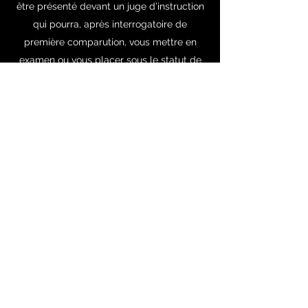
être présenté devant un juge d’instruction
qui pourra, après interrogatoire de
première comparution, vous mettre en
examen ou vous placer sous le statut de
témoin assisté.
Votre avocat pénaliste sera à vos côtés
tout au long de la procédure.
Pour tout renseignement, n’hésitez pas à
prendre contact avec moi.
Votre avocat pénaliste intervient devant
toutes les juridictions d’Ile-de-France (75,
78, 91, 92, 94, 95), ainsi que sur l’ensemble
du territoire métropolitain et dans les
DOM-TOM.
Urgence
Prendre rendez-vous