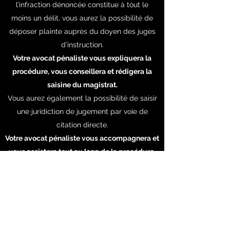
l’infraction dénoncée constitue à tout le
moins un délit, vous aurez la possibilité de
déposer plainte auprès du doyen des juges
d’instruction.
Votre avocat pénaliste vous expliquera la
procédure, vous conseillera et rédigera la
saisine du magistrat.
Vous aurez également la possibilité de saisir
une juridiction de jugement par voie de
citation directe.
Votre avocat pénaliste vous accompagnera et
vous assistera tout au long de la procédure.
Pour tout renseignement, n’hésitez pas à
prendre contact avec moi.
Votre avocat pénaliste intervient devant
toutes les juridictions d’Ile-de-France (75, 78,
91, 92, 94, 95), ainsi que sur l’ensemble du