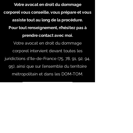
Votre avocat en droit du dommage
corporel vous conseille, vous prépare et vous
assiste tout au long de la procédure.
Pour tout renseignement, n’hésitez pas à
prendre contact avec moi.
Votre avocat en droit du dommage
corporel intervient devant toutes les
juridictions d’Ile-de-France (75, 78, 91, 92, 94,
95), ainsi que sur l’ensemble du territoire
métropolitain et dans les DOM-TOM.
Prendre rendez-vous
Jessica BELHASSEN
BHS Avocats